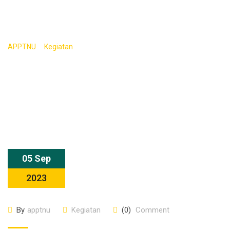
Perpustakaan
>
>
APPTNU
Kegiatan
Webinar Dasar-Dasar Pembuatan dan
Strategi Desain User-Friendly untuk Website Perpustakaan
05 Sep
2023
By
apptnu
Kegiatan
(0)
Comment